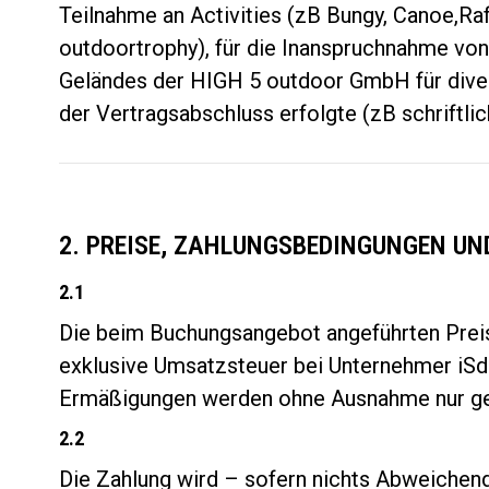
Teilnahme an Activities (zB Bungy, Canoe,Ra
outdoortrophy), für die Inanspruchnahme vo
Geländes der HIGH 5 outdoor GmbH für diver
der Vertragsabschluss erfolgte (zB schriftli
2. PREISE, ZAHLUNGSBEDINGUNGEN U
2.1
Die beim Buchungsangebot angeführten Preis
exklusive Umsatzsteuer bei Unternehmer iS
Ermäßigungen werden ohne Ausnahme nur geg
2.2
Die Zahlung wird – sofern nichts Abweichende