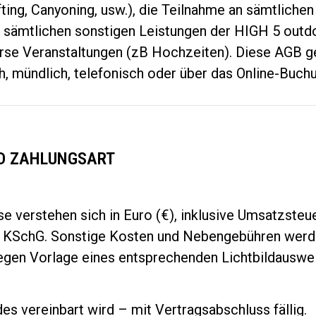
fting, Canyoning, usw.), die Teilnahme an sämtlich
n sämtlichen sonstigen Leistungen der HIGH 5 out
se Veranstaltungen (zB Hochzeiten). Diese AGB ge
ch, mündlich, telefonisch oder über das Online-Buc
ND ZAHLUNGSART
e verstehen sich in Euro (€), inklusive Umsatzste
d KSchG. Sonstige Kosten und Nebengebühren werd
en Vorlage eines entsprechenden Lichtbildauswei
s vereinbart wird – mit Vertragsabschluss fällig.