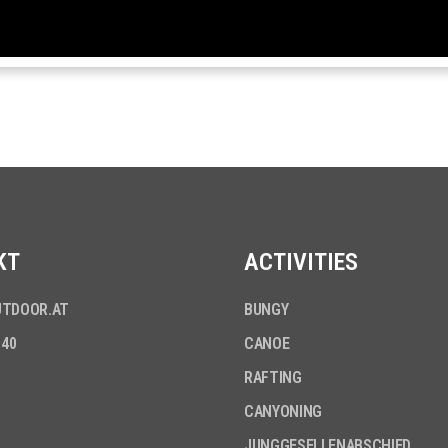
KT
ACTIVITIES
UTDOOR.AT
BUNGY
140
CANOE
RAFTING
CANYONING
JUNGGESELLENABSCHIED